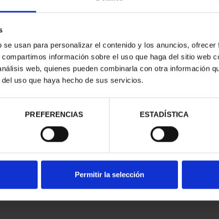
s
b se usan para personalizar el contenido y los anuncios, ofrecer
s, compartimos información sobre el uso que haga del sitio web 
 análisis web, quienes pueden combinarla con otra información q
ON CAPITALS
SUBSCRIPTION CAPITALS
SUB
r del uso que haya hecho de sus servicios.
AIN 1
OF SPAIN 2
9.00
€949.00
istered users
Only for registered users
On
PREFERENCIAS
ESTADÍSTICA
Permitir la selección