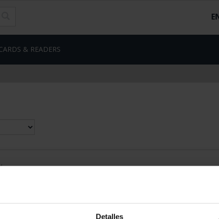
E
CARDS & READERS
d
Detalles