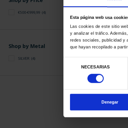
Shop by Price
€500-€999,99
(4)
Esta página web usa cookie
Las cookies de este sitio we
y analizar el tráfico. Ademá
redes sociales, publicidad y
SUBSCRIPTI
Shop by Metal
que hayan recopilado a parti
OF SP
€94
SILVER
(4)
Selección
Only for reg
NECESARIAS
de
consentimiento
SORT BY:
Denegar