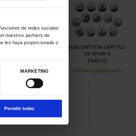
 funciones de redes sociales
con nuestros partners de
ue les haya proporcionado o
SCRIPTION CAPITALS
SUBSCRIPTION CAPITALS
OF SPAIN 3
OF SPAIN 4
€949.00
€949.00
ly for registered users
Only for registered users
MARKETING
Permitir todas