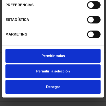
PREFERENCIAS
SUBSCRIPTION
SUBSCRIPTION
ESTADÍSTICA
CAPITALS OF SPAIN 3
CAPITALS OF SPAIN 4
€949.00
€949.00
MARKETING
Only for registered users
Only for registered users
Permitir todas
SORT BY:
Permitir la selección
Denegar
REFINE