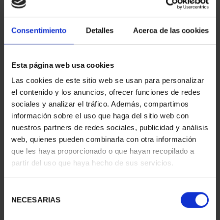
Consentimiento
Detalles
Acerca de las cookies
Esta página web usa cookies
Las cookies de este sitio web se usan para personalizar
el contenido y los anuncios, ofrecer funciones de redes
SUBSCRIPTION
SUBSCRIPTION
sociales y analizar el tráfico. Además, compartimos
CAPITALS OF SPAIN 1
CAPITALS OF SPAIN 2
información sobre el uso que haga del sitio web con
€949.00
€949.00
nuestros partners de redes sociales, publicidad y análisis
Only for registered users
Only for registered users
web, quienes pueden combinarla con otra información
que les haya proporcionado o que hayan recopilado a
partir del uso que haya hecho de sus servicios.
Selección
NECESARIAS
de
consentimiento