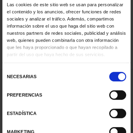
Las cookies de este sitio web se usan para personalizar
el contenido y los anuncios, ofrecer funciones de redes
sociales y analizar el tráfico. Además, compartimos
SORT BY:
información sobre el uso que haga del sitio web con
nuestros partners de redes sociales, publicidad y análisis
web, quienes pueden combinarla con otra información
que les haya proporcionado o que hayan recopilado a
REFINE
partir del uso que haya hecho de sus servicios.
Selección
NECESARIAS
de
1 Products found
consentimiento
PREFERENCIAS
ESTADÍSTICA
MARKETING