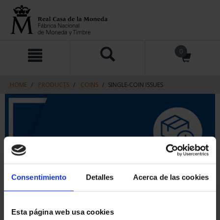
Skip
Skip
0
to
to
content
navigation
menu
HOME
PRODUCTS
COINS
SINGLE-COIN ISSUES
Consentimiento
Detalles
Acerca de las cookies
Esta página web usa cookies