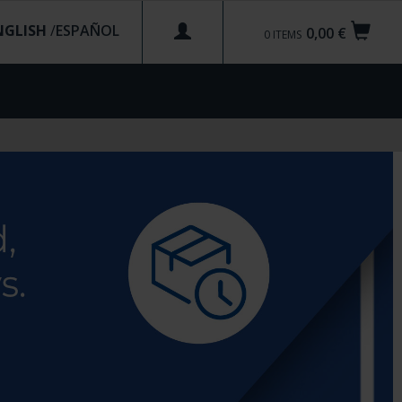
NGLISH
/
0,00 €
0
ITEMS