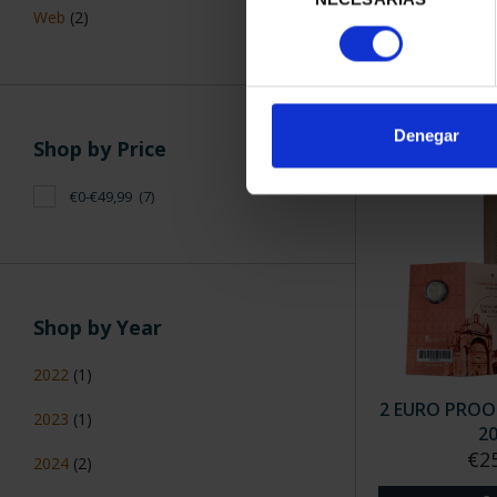
2 EURO PRO
Web
(2)
consentimiento
20
€23
Denegar
Shop by Price
€0-€49,99
(7)
Shop by Year
2022
(1)
2 EURO PRO
2023
(1)
2
€2
2024
(2)