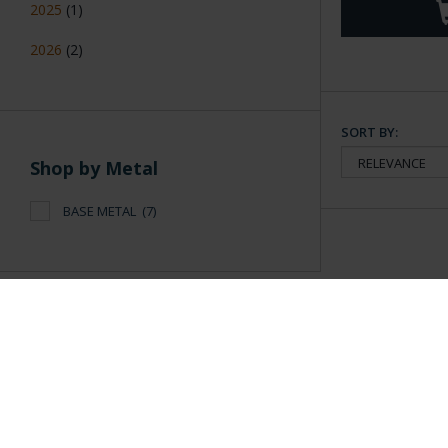
2025
(1)
2026
(2)
SORT BY:
Shop by Metal
BASE METAL
(7)
General Information
Contacto
|
Preguntas Frequentes (FAQs)
|
Aviso Legal
|
Condicio