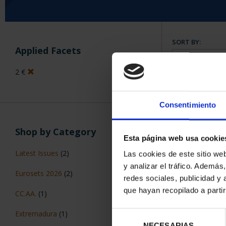
SORT BY:
Applied Facets
2 €
7 Products foun
Consentimiento
Shop by Category
Esta página web usa cookie
Latest Issues
(2)
Las cookies de este sitio we
y analizar el tráfico. Ademá
Eurosets 2026
(2)
redes sociales, publicidad y
que hayan recopilado a parti
CC.AA.
(1)
Extremadura
(1)
Selección
NECESARIAS
de