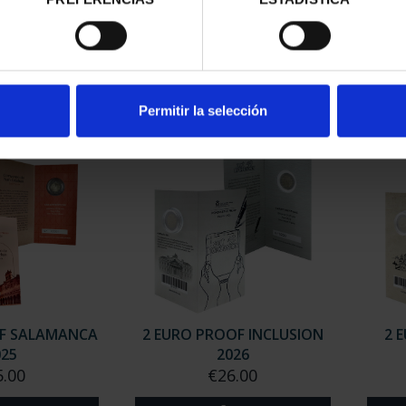
OF ERASMUS
2 EURO PROOF WORLD
2 
22
HERITAGE 2023 CACERES
HE
.00
€23.00
Permitir la selección
OF SALAMANCA
2 EURO PROOF INCLUSION
2 
025
2026
5.00
€26.00