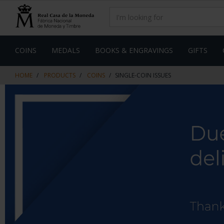
Skip
Skip
to
to
content
navigation
menu
COINS
MEDALS
BOOKS & ENGRAVINGS
GIFTS
HOME
PRODUCTS
COINS
SINGLE-COIN ISSUES