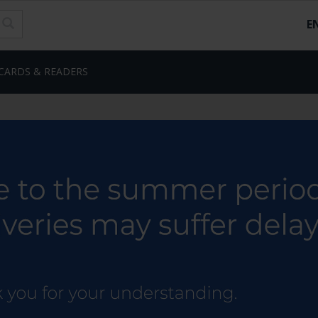
E
CARDS & READERS