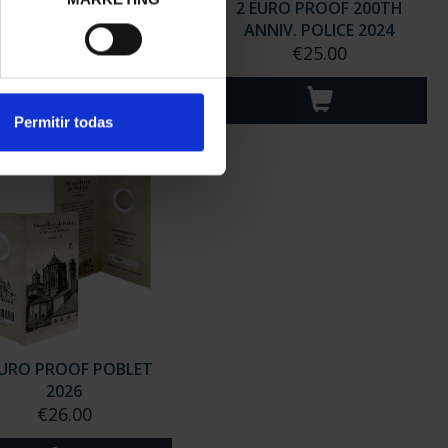
EURO PROOF WORLD
2 EURO PROOF 200TH
RITAGE 2024 SEVILLE
ANNIV. POLICE 2024
€25.00
€25.00
Permitir todas
EURO PROOF POBLET
2026
€26.00