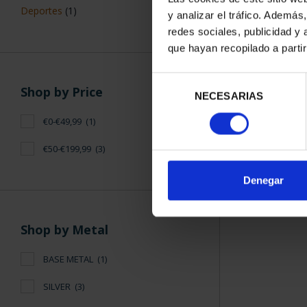
2 EURO PROO
Deportes
(1)
y analizar el tráfico. Ademá
20
redes sociales, publicidad y
€25
que hayan recopilado a parti
Selección
Shop by Price
NECESARIAS
de
consentimiento
€0-€49,99
(1)
€50-€199,99
(3)
SORT BY:
Denegar
Shop by Metal
BASE METAL
(1)
SILVER
(3)