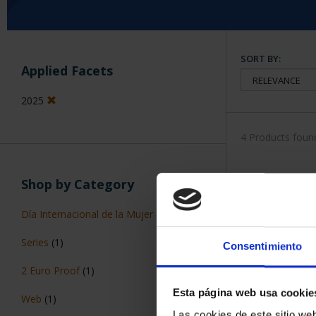
SORT BY:
Applied Facets
2025
4 Products foun
Shop by Category
Día Internacional de la Mujer
(1)
Series
(1)
Consentimiento
2 Euro Proof
(1)
Esta página web usa cookie
Web
(1)
Las cookies de este sitio we