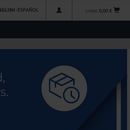
NGLISH
/
0,00 €
0
ITEMS