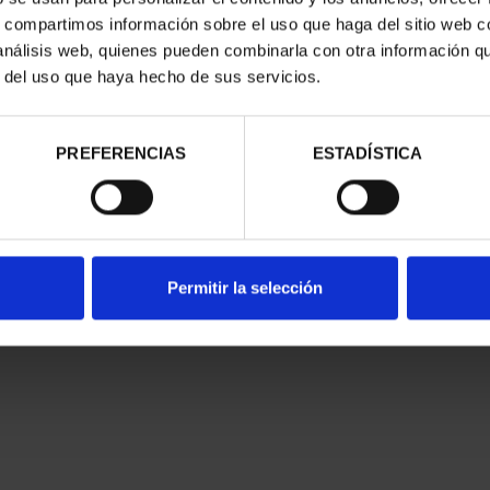
F SALAMANCA
SPANISH OLYMPIC TEAM
MA
s, compartimos información sobre el uso que haga del sitio web 
25
2026 SILVER COIN
 análisis web, quienes pueden combinarla con otra información q
.00
€140.00
r del uso que haya hecho de sus servicios.
PREFERENCIAS
ESTADÍSTICA
Permitir la selección