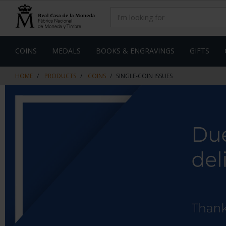
Skip
Skip
to
to
content
navigation
menu
COINS
MEDALS
BOOKS & ENGRAVINGS
GIFTS
HOME
PRODUCTS
COINS
SINGLE-COIN ISSUES