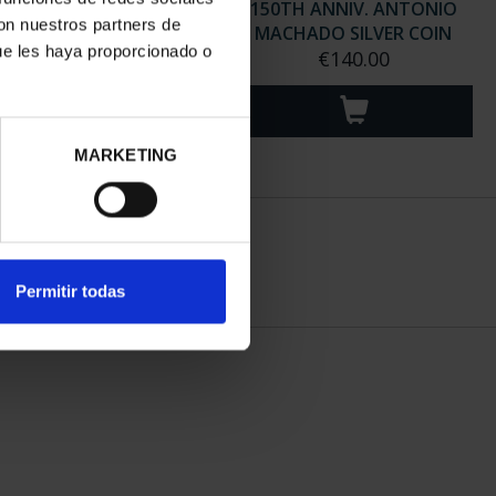
RIA MOLINER (2025)
150TH ANNIV. ANTONIO
con nuestros partners de
SILVER COIN
MACHADO SILVER COIN
ue les haya proporcionado o
€140.00
€140.00
MARKETING
Permitir todas