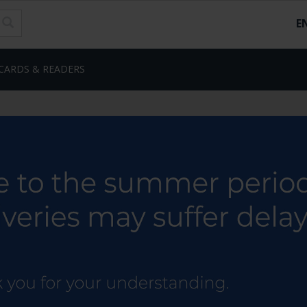
E
CARDS & READERS