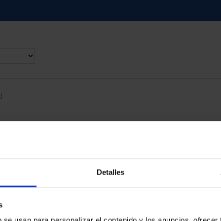
d
Detalles
s
b se usan para personalizar el contenido y los anuncios, ofrecer