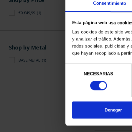
Shop by Price
Consentimiento
€0-€49,99
(1)
Esta página web usa cookie
Las cookies de este sitio we
y analizar el tráfico. Ademá
2 EURO PR
redes sociales, publicidad y
Shop by Metal
HERITAGE 2
que hayan recopilado a parti
€23
BASE METAL
(1)
Selección
NECESARIAS
de
consentimiento
SORT BY:
Denegar