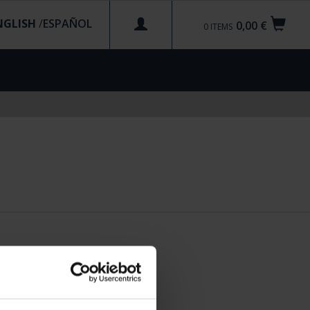
NGLISH
/
0,00 €
0
ITEMS