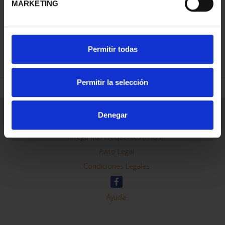
MARKETING
REFINE
Permitir todas
Permitir la selección
General Information
Denegar
Contacto
Preguntas Frequentes (FAQs)
Aviso Legal
Condiciones Legales
Ayuda