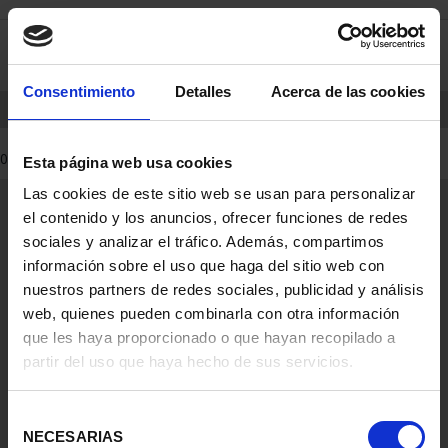
Skip
Skip
0
to
to
content
navigation
menu
Consentimiento
Detalles
Acerca de las cookies
HOME
PRODUCTS
COINS
SINGLE-COIN ISSUES
0 Products found
Esta página web usa cookies
Las cookies de este sitio web se usan para personalizar
General Information
el contenido y los anuncios, ofrecer funciones de redes
Contacto
sociales y analizar el tráfico. Además, compartimos
Preguntas Frequentes (FAQs)
información sobre el uso que haga del sitio web con
Aviso Legal
nuestros partners de redes sociales, publicidad y análisis
web, quienes pueden combinarla con otra información
Condiciones Legales
que les haya proporcionado o que hayan recopilado a
partir del uso que haya hecho de sus servicios.
Ayuda
Selección
NECESARIAS
de