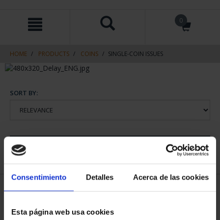
Skip
Skip
0
to
to
content
navigation
menu
HOME
PRODUCTS
COINS
SINGLE-COIN ISSUES
SORT BY:
REFINE
Consentimiento
Detalles
Acerca de las cookies
2 Products found
Esta página web usa cookies