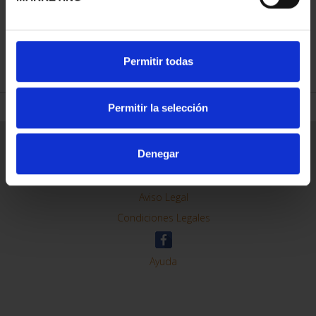
REFINE
Permitir todas
Permitir la selección
General Information
Denegar
Contacto
Preguntas Frequentes (FAQs)
Aviso Legal
Condiciones Legales
Ayuda