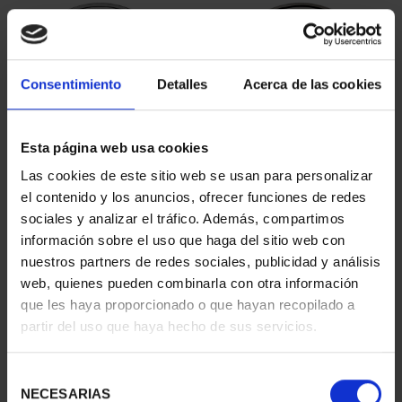
Consentimiento
Detalles
Acerca de las cookies
Esta página web usa cookies
Las cookies de este sitio web se usan para personalizar
MARIA DE MAEZTU
MARGARITA SALAS
el contenido y los anuncios, ofrecer funciones de redes
(2023) SILVER COIN
(2024) SILVER COIN
sociales y analizar el tráfico. Además, compartimos
€140.00
€140.00
información sobre el uso que haga del sitio web con
nuestros partners de redes sociales, publicidad y análisis
web, quienes pueden combinarla con otra información
que les haya proporcionado o que hayan recopilado a
partir del uso que haya hecho de sus servicios.
Selección
NECESARIAS
de