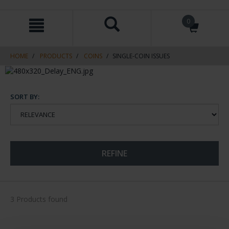
Skip
Skip
0
to
to
content
navigation
menu
HOME
PRODUCTS
COINS
SINGLE-COIN ISSUES
SORT BY:
REFINE
3 Products found