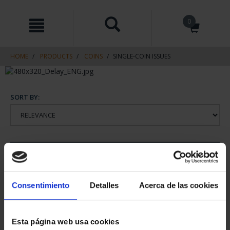
Skip
Skip
0
to
to
content
navigation
menu
HOME
PRODUCTS
COINS
SINGLE-COIN ISSUES
SORT BY:
REFINE
Consentimiento
Detalles
Acerca de las cookies
1 Products found
Esta página web usa cookies