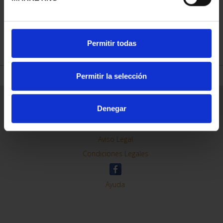
REFINE
Permitir todas
Permitir la selección
General Information
Denegar
Contacto
Preguntas Frequentes (FAQs)
Aviso Legal
Condiciones Legales
Ayuda