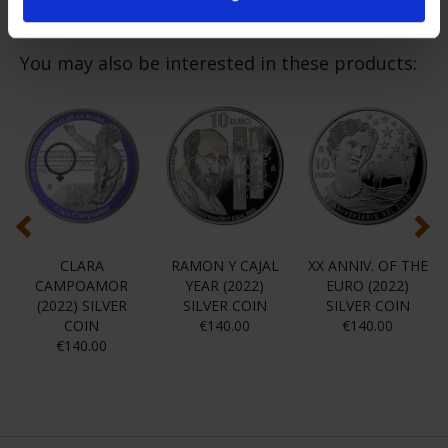
You may also be interested in these products:
CLARA
RAMON Y CAJAL
XX ANNIV. OF THE
CAMPOAMOR
YEAR (2022)
EURO (2022)
(2022) SILVER
SILVER COIN
SILVER COIN
COIN
€140.00
€140.00
€140.00