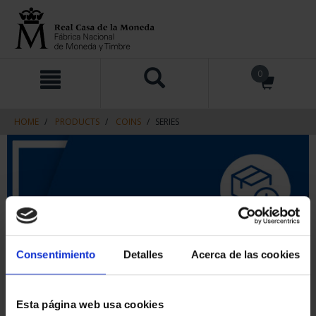
Skip
Skip
0
to
to
content
navigation
menu
HOME
PRODUCTS
COINS
SERIES
Consentimiento
Detalles
Acerca de las cookies
Esta página web usa cookies