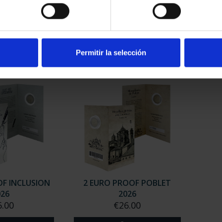
OOF WORLD
2 EURO PROOF WORLD
2 
023 CACERES
HERITAGE 2024 SEVILLE
A
.00
€25.00
Permitir la selección
OF INCLUSION
2 EURO PROOF POBLET
026
2026
6.00
€26.00