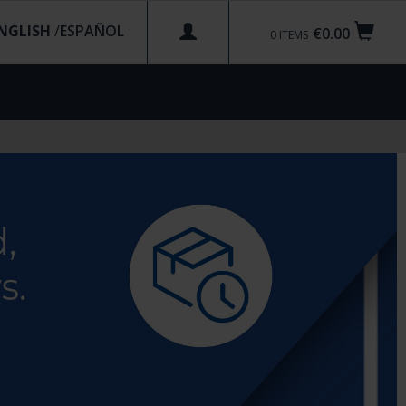
NGLISH
/
€0.00
0
ITEMS