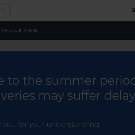
E
CARDS & READERS