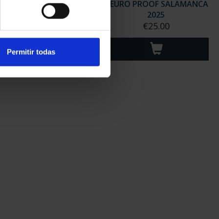
EURO PROOF 200TH
2 EURO PROOF SALAMANCA
NNIV. POLICE 2024
2025
€25.00
€25.00
Permitir todas