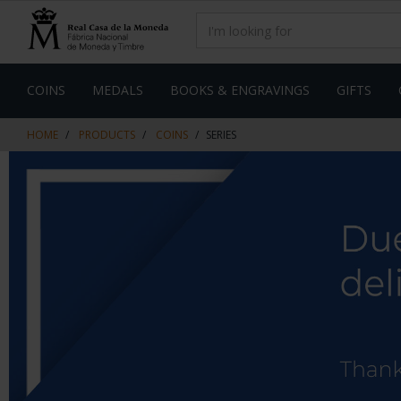
Skip
Skip
to
to
content
navigation
menu
COINS
MEDALS
BOOKS & ENGRAVINGS
GIFTS
HOME
PRODUCTS
COINS
SERIES