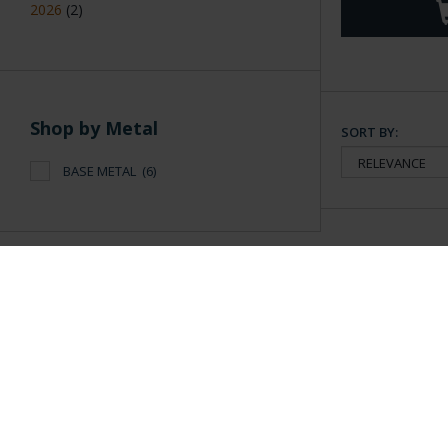
2026
(2)
Shop by Metal
SORT BY:
BASE METAL
(6)
General Information
Contacto
|
Preguntas Frequentes (FAQs)
|
Aviso Legal
|
Condicio