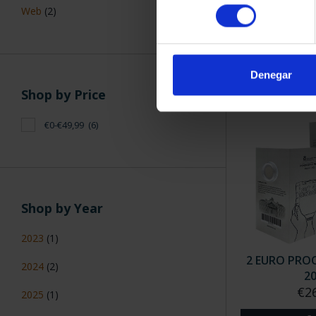
2 EURO PR
consentimiento
Web
(2)
HERITAGE 2
€23
Denegar
Shop by Price
€0-€49,99
(6)
Shop by Year
2023
(1)
2 EURO PRO
2024
(2)
2
€2
2025
(1)