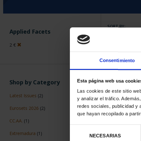
SORT BY:
Applied Facets
2 €
Consentimiento
6 Products foun
Esta página web usa cookie
Shop by Category
Las cookies de este sitio we
Latest Issues
(2)
y analizar el tráfico. Ademá
redes sociales, publicidad y
Eurosets 2026
(2)
que hayan recopilado a parti
CC.AA.
(1)
Selección
Extremadura
(1)
NECESARIAS
de