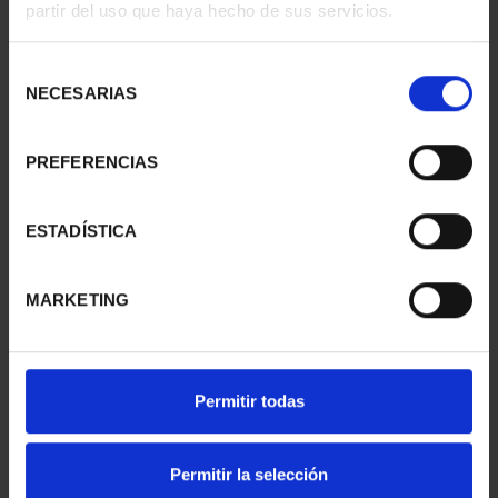
partir del uso que haya hecho de sus servicios.
EAGLE SILVER COIN
DOLLAR SILVER COIN
€140.00
€140.00
Selección
NECESARIAS
de
consentimiento
PREFERENCIAS
ESTADÍSTICA
MARKETING
250TH USA - FCO.
250TH USA - QUEEN
Permitir todas
SAAVEDRA SILVER COIN
ISABEL SILVER COIN
€140.00
€140.00
Permitir la selección