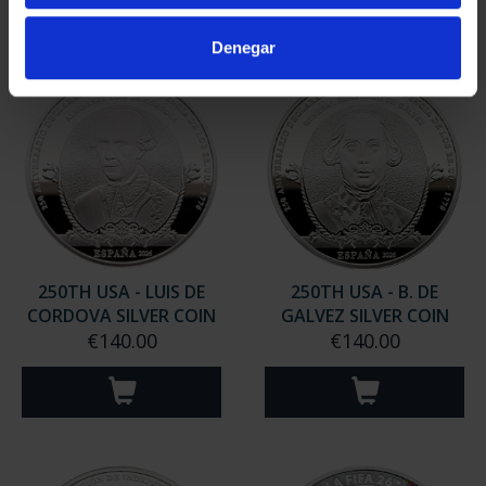
Denegar
250TH USA - LUIS DE
250TH USA - B. DE
CORDOVA SILVER COIN
GALVEZ SILVER COIN
€140.00
€140.00