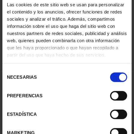
Las cookies de este sitio web se usan para personalizar
el contenido y los anuncios, ofrecer funciones de redes
sociales y analizar el tráfico. Además, compartimos
SORT BY:
información sobre el uso que haga del sitio web con
nuestros partners de redes sociales, publicidad y análisis
web, quienes pueden combinarla con otra información
que les haya proporcionado o que hayan recopilado a
REFINE
partir del uso que haya hecho de sus servicios.
Selección
NECESARIAS
de
1 Products found
consentimiento
PREFERENCIAS
ESTADÍSTICA
MARKETING