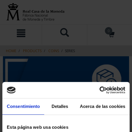
Skip
Skip
0
to
to
content
navigation
menu
HOME
PRODUCTS
COINS
SERIES
Consentimiento
Detalles
Acerca de las cookies
Esta página web usa cookies