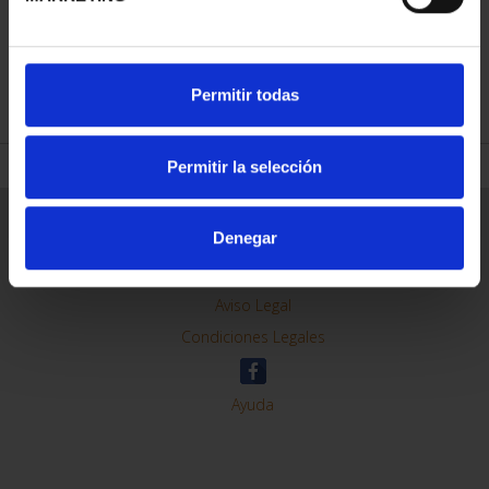
REFINE
Permitir todas
Permitir la selección
General Information
Denegar
Contacto
Preguntas Frequentes (FAQs)
Aviso Legal
Condiciones Legales
Ayuda