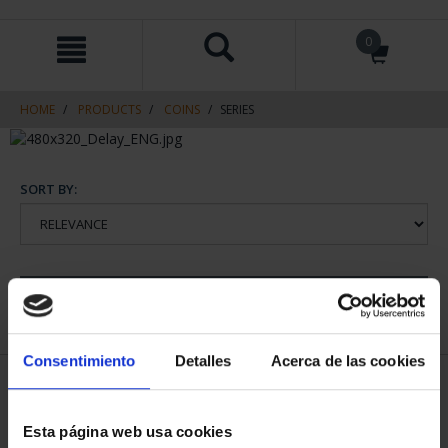
Skip
Skip
0
to
to
content
navigation
menu
HOME
PRODUCTS
COINS
SERIES
SORT BY:
REFINE
Consentimiento
Detalles
Acerca de las cookies
1 Products found
Esta página web usa cookies