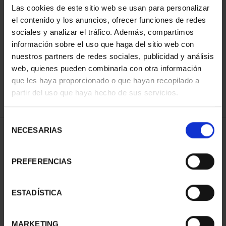
Las cookies de este sitio web se usan para personalizar
el contenido y los anuncios, ofrecer funciones de redes
sociales y analizar el tráfico. Además, compartimos
SORT BY:
información sobre el uso que haga del sitio web con
nuestros partners de redes sociales, publicidad y análisis
web, quienes pueden combinarla con otra información
que les haya proporcionado o que hayan recopilado a
REFINE
partir del uso que haya hecho de sus servicios.
Selección
NECESARIAS
de
1 Products found
consentimiento
PREFERENCIAS
ESTADÍSTICA
MARKETING