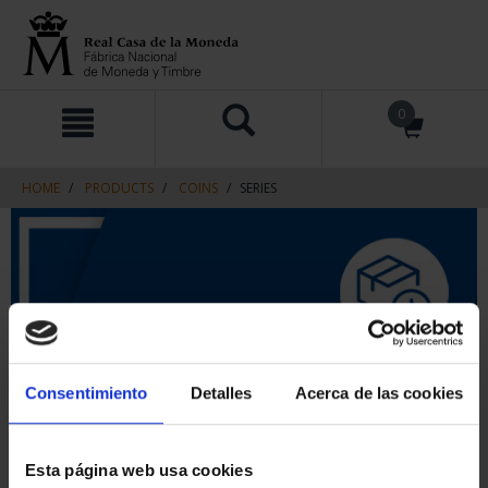
Skip
Skip
0
to
to
content
navigation
menu
HOME
PRODUCTS
COINS
SERIES
Consentimiento
Detalles
Acerca de las cookies
Esta página web usa cookies