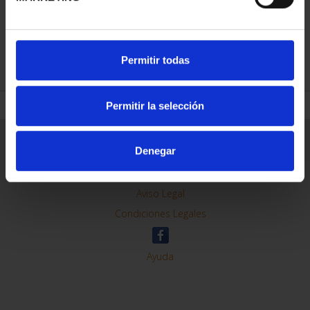
REFINE
Permitir todas
Permitir la selección
General Information
Denegar
Contacto
Preguntas Frequentes (FAQs)
Aviso Legal
Condiciones Legales
Ayuda