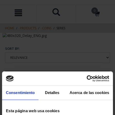
Skip
Skip
0
to
to
content
navigation
menu
HOME
PRODUCTS
COINS
SERIES
SORT BY:
REFINE
Consentimiento
Detalles
Acerca de las cookies
1 Products found
Esta página web usa cookies