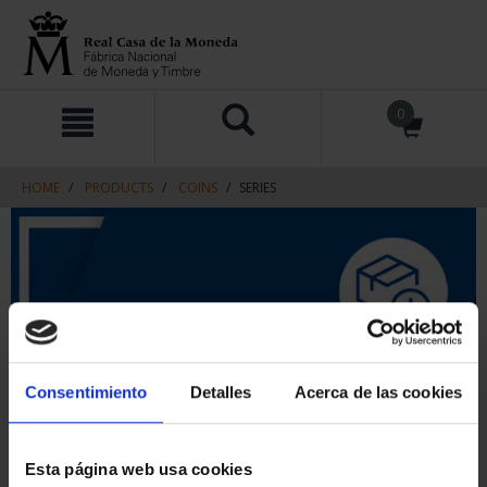
Skip
Skip
0
to
to
content
navigation
menu
HOME
PRODUCTS
COINS
SERIES
Consentimiento
Detalles
Acerca de las cookies
Esta página web usa cookies