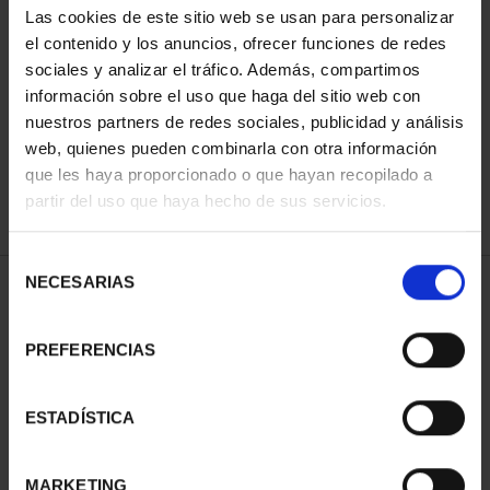
Las cookies de este sitio web se usan para personalizar
el contenido y los anuncios, ofrecer funciones de redes
sociales y analizar el tráfico. Además, compartimos
SORT BY:
información sobre el uso que haga del sitio web con
nuestros partners de redes sociales, publicidad y análisis
web, quienes pueden combinarla con otra información
que les haya proporcionado o que hayan recopilado a
REFINE
partir del uso que haya hecho de sus servicios.
Selección
NECESARIAS
de
1 Products found
consentimiento
PREFERENCIAS
ESTADÍSTICA
MARKETING