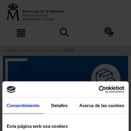
Skip
Skip
0
to
to
content
navigation
menu
HOME
PRODUCTS
COINS
SERIES
Consentimiento
Detalles
Acerca de las cookies
Esta página web usa cookies