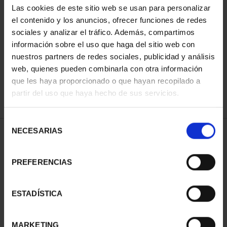
Las cookies de este sitio web se usan para personalizar
el contenido y los anuncios, ofrecer funciones de redes
sociales y analizar el tráfico. Además, compartimos
SORT BY:
información sobre el uso que haga del sitio web con
nuestros partners de redes sociales, publicidad y análisis
web, quienes pueden combinarla con otra información
que les haya proporcionado o que hayan recopilado a
REFINE
partir del uso que haya hecho de sus servicios.
Selección
NECESARIAS
de
2 Products found
consentimiento
PREFERENCIAS
ESTADÍSTICA
MARKETING