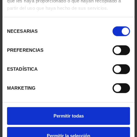
que les haya proporcionado o que hayan recopilado a
partir del uso que haya hecho de sus servicios.
Selección
NECESARIAS
de
consentimiento
PREFERENCIAS
SPANISH CAPITALS -
SPANISH CAPITALS -
ESTADÍSTICA
BURGOS
CIUDAD REAL
€73.00
€73.00
MARKETING
Permitir todas
Permitir la selección