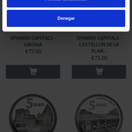
Denegar
SPANISH CAPITALS -
SPANISH CAPITALS -
GIRONA
CASTELLON DE LA
€73.00
PLAN...
€73.00