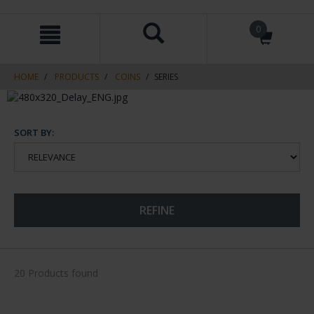
Skip
Skip
0
to
to
content
navigation
menu
HOME
PRODUCTS
COINS
SERIES
SORT BY:
REFINE
20 Products found