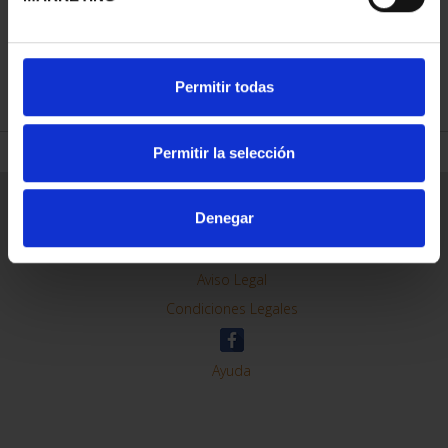
REFINE
Permitir todas
Permitir la selección
General Information
Denegar
Contacto
Preguntas Frequentes (FAQs)
Aviso Legal
Condiciones Legales
Ayuda