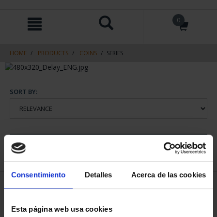
Skip
Skip
0
to
to
content
navigation
menu
HOME
PRODUCTS
COINS
SERIES
SORT BY:
REFINE
Consentimiento
Detalles
Acerca de las cookies
1 Products found
Esta página web usa cookies