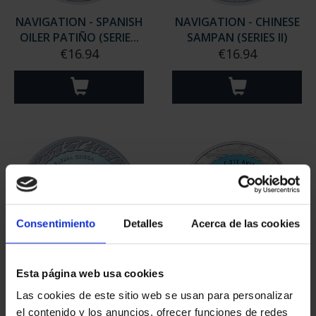
NAVIGATION - SPANISH
NAVIGATION - CHINESE
OILER PATIÑO (SERIE...
SAMPAN (SERIES II)
€16.94
€16.94
Consentimiento
Detalles
Acerca de las cookies
Esta página web usa cookies
NAVIGATION - GREEK
AVIATION - CASA C-212
TRIREME (SERIES II)
AVIOCAR
Las cookies de este sitio web se usan para personalizar
€16.94
€16.94
el contenido y los anuncios, ofrecer funciones de redes