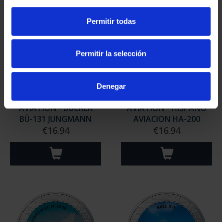
Permitir todas
Permitir la selección
Denegar
AVIATION - BÜCKER
AVIATION - HISPANO
BÜ-131 JUNGMANN
AVIACION HA-200
€16.94
€16.94