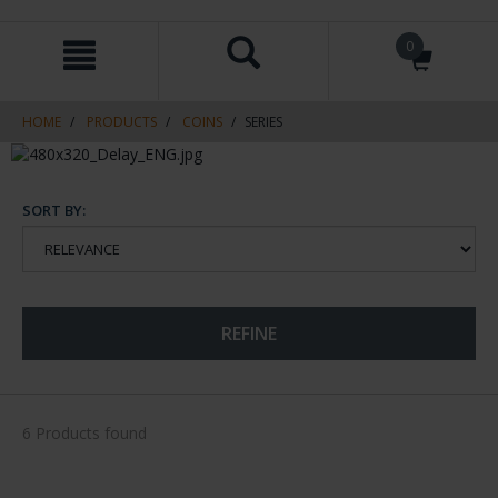
Skip
Skip
0
to
to
content
navigation
menu
HOME
PRODUCTS
COINS
SERIES
SORT BY:
REFINE
6 Products found