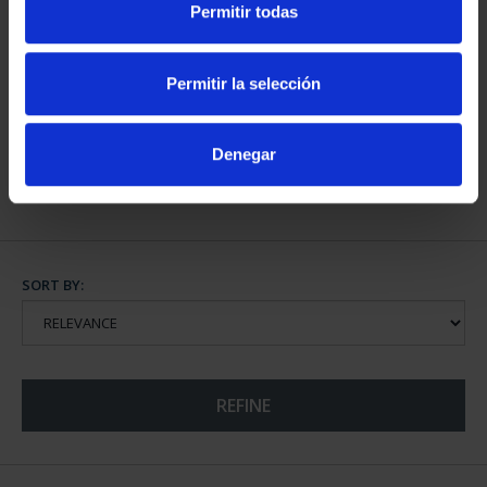
Permitir todas
WORLD HERITAGE
WORLD HERITAGE
CITIES III - TOLEDO
CITIES FULL SET
Permitir la selección
€73.00
€1,095.00
Denegar
SORT BY:
REFINE