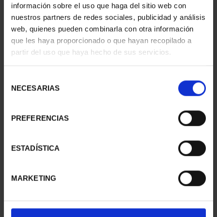
información sobre el uso que haga del sitio web con
nuestros partners de redes sociales, publicidad y análisis
web, quienes pueden combinarla con otra información
que les haya proporcionado o que hayan recopilado a
partir del uso que haya hecho de sus servicios.
WORLD HERITAGE
WORLD HERITAGE
CITIES III - UBEDA
CITIES III - SANTIAGO DE
€73.00
...
Selección
€73.00
NECESARIAS
de
consentimiento
PREFERENCIAS
ESTADÍSTICA
MARKETING