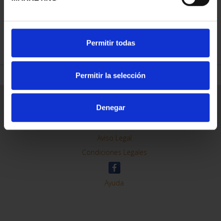
REFINE
Permitir todas
Permitir la selección
General Information
Denegar
Contacto
Preguntas Frequentes (FAQs)
Aviso Legal
Condiciones Legales
Ayuda