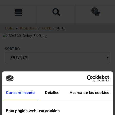
Skip
Skip
0
to
to
content
navigation
menu
HOME
PRODUCTS
COINS
SERIES
SORT BY:
REFINE
Consentimiento
Detalles
Acerca de las cookies
1 Products found
Esta página web usa cookies