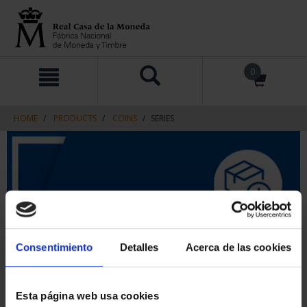
Skip
Skip
0
to
to
content
navigation
menu
HOME
PRODUCTS
COINS
SERIES
Consentimiento
Detalles
Acerca de las cookies
Esta página web usa cookies