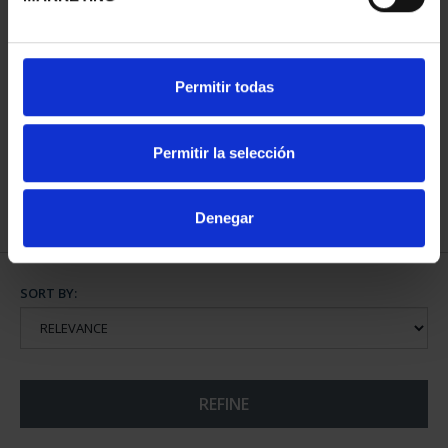
13TH IBEROAMERICAN
13TH IBERIAN-
Permitir todas
SERIES - SPANISH COIN
AMERICAN COLLECTION
€73.00
€595.00
Permitir la selección
Denegar
SORT BY:
REFINE