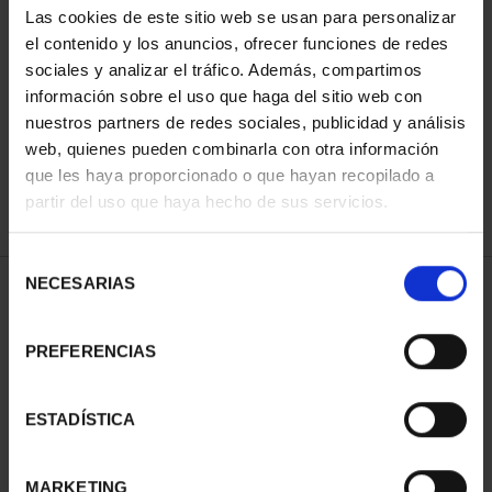
Las cookies de este sitio web se usan para personalizar
el contenido y los anuncios, ofrecer funciones de redes
sociales y analizar el tráfico. Además, compartimos
SORT BY:
información sobre el uso que haga del sitio web con
nuestros partners de redes sociales, publicidad y análisis
web, quienes pueden combinarla con otra información
que les haya proporcionado o que hayan recopilado a
REFINE
partir del uso que haya hecho de sus servicios.
Selección
NECESARIAS
de
2 Products found
consentimiento
PREFERENCIAS
ESTADÍSTICA
MARKETING