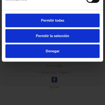
REFINE
Permitir todas
Permitir la selección
General Information
Denegar
Contacto
Preguntas Frequentes (FAQs)
Aviso Legal
Condiciones Legales
Ayuda