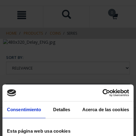
Skip
Skip
0
to
to
content
navigation
menu
HOME
PRODUCTS
COINS
SERIES
SORT BY:
REFINE
Consentimiento
Detalles
Acerca de las cookies
1 Products found
Esta página web usa cookies