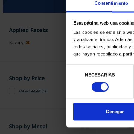
Consentimiento
Esta página web usa cookie
SORT BY:
Applied Facets
Las cookies de este sitio we
y analizar el tráfico. Ademá
Navarra
redes sociales, publicidad y
que hayan recopilado a parti
1 Products foun
Selección
NECESARIAS
de
Shop by Price
consentimiento
€50-€199,99
(1)
Denegar
Shop by Metal