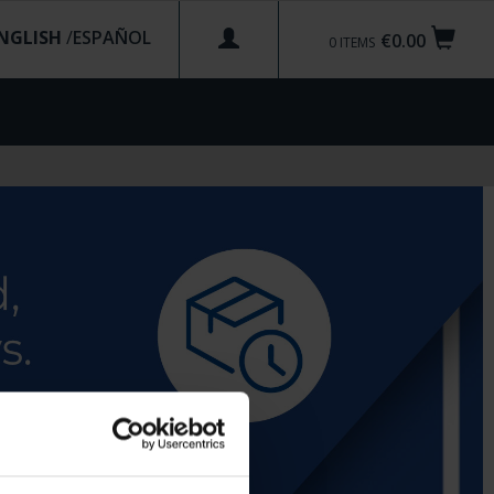
NGLISH
/
€0.00
0
ITEMS