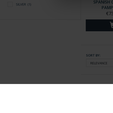
SPANISH C
SILVER
(1)
PAMP
€73
SORT BY:
General Information
Contacto
|
Preguntas Frequentes (FAQs)
|
Aviso Legal
|
Condicio