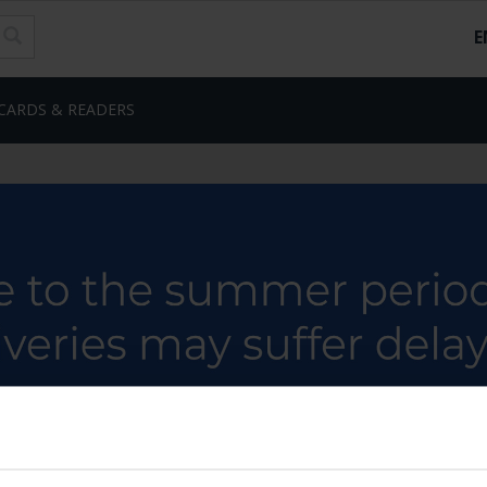
E
CARDS & READERS