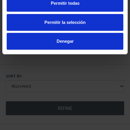
Permitir todas
WORLD HERITAGE
WORLD HERITAGE
CITIES - AVILA
CITIES FULL SET
Permitir la selección
€73.00
€1,095.00
Denegar
SORT BY:
REFINE