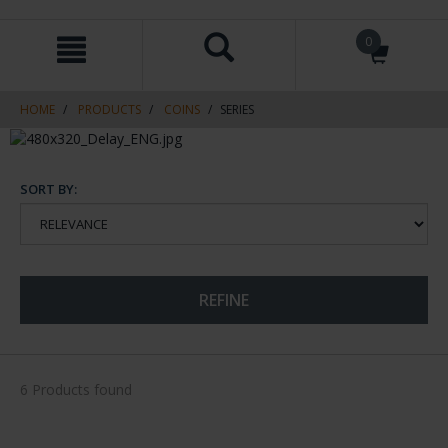
Skip
Skip
0
to
to
content
navigation
menu
HOME
PRODUCTS
COINS
SERIES
SORT BY:
REFINE
6 Products found