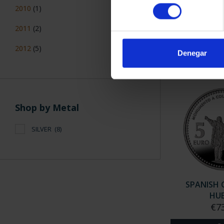
SPANISH C
consentimiento
2010
(1)
ALM
€73
2011
(2)
2012
(5)
Denegar
Shop by Metal
SILVER
(8)
SPANISH 
HU
€7