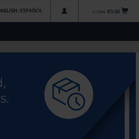
NGLISH
/
€0.00
0
ITEMS