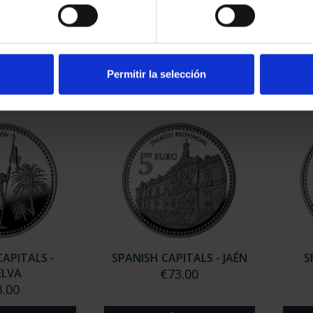
APITALS -
SPANISH CAPITALS - CÁDIZ
S
ERIA
€73.00
.00
Permitir la selección
CAPITALS -
SPANISH CAPITALS - JAÉN
S
ELVA
€73.00
3.00