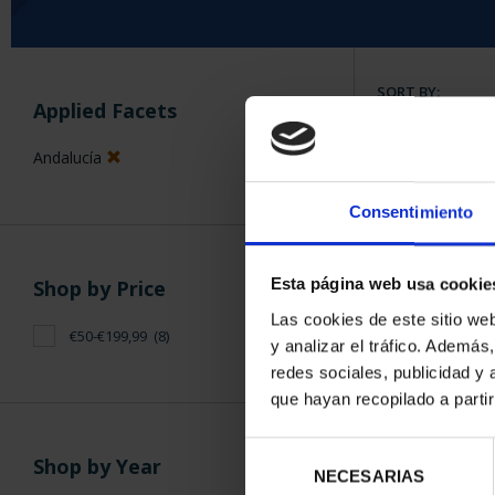
SORT BY:
Applied Facets
Andalucía
Consentimiento
8 Products foun
Esta página web usa cookie
Shop by Price
Las cookies de este sitio we
€50-€199,99
(8)
y analizar el tráfico. Ademá
redes sociales, publicidad y
que hayan recopilado a parti
Selección
Shop by Year
NECESARIAS
de