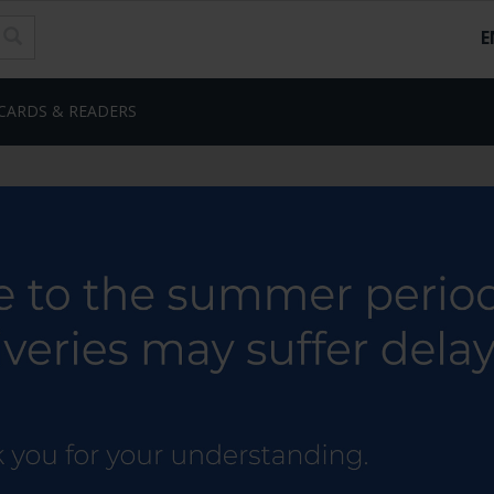
E
CARDS & READERS