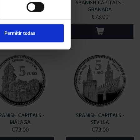
PANISH CAPITALS -
SPANISH CAPITALS -
CÓRDOBA
GRANADA
€73.00
€73.00
Permitir todas
PANISH CAPITALS -
SPANISH CAPITALS -
MÁLAGA
SEVILLA
€73.00
€73.00