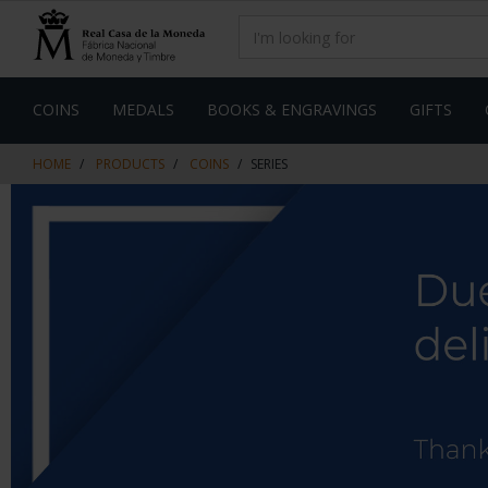
Skip
Skip
to
to
content
navigation
menu
COINS
MEDALS
BOOKS & ENGRAVINGS
GIFTS
HOME
PRODUCTS
COINS
SERIES