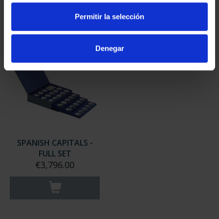
€949.00
€949.00
Permitir la selección
Only for registered users
Only for registered users
Denegar
SPANISH CAPITALS -
FULL SET
€3,796.00