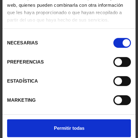
web, quienes pueden combinarla con otra información
que les haya proporcionado o que hayan recopilado a
partir del uso que haya hecho de sus servicios.
SUBSCRIPTION
SUBSCRIPTION
CAPITALS OF SPAIN 1
CAPITALS OF SPAIN 2
Selección
€949.00
€949.00
NECESARIAS
de
Only for registered users
Only for registered users
consentimiento
PREFERENCIAS
ESTADÍSTICA
MARKETING
SUBSCRIPTION
SUBSCRIPTION
Permitir todas
CAPITALS OF SPAIN 3
CAPITALS OF SPAIN 4