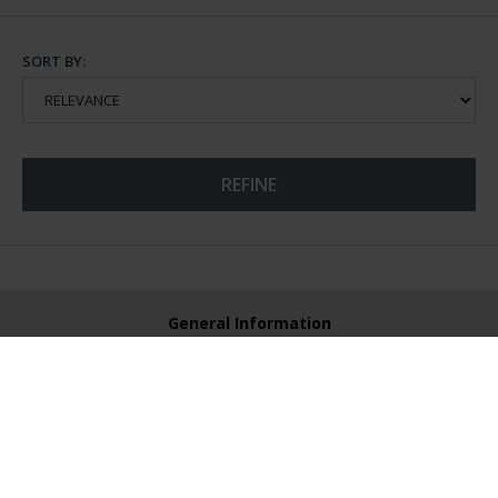
SORT BY:
REFINE
General Information
Contacto
Preguntas Frequentes (FAQs)
Aviso Legal
Condiciones Legales