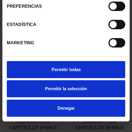
PREFERENCIAS
SUBSCRIPTION
SUBSCRIPTION
ESTADÍSTICA
CAPITALS OF SPAIN 1
CAPITALS OF SPAIN 2
€949.00
€949.00
MARKETING
Only for registered users
Only for registered users
Permitir todas
Permitir la selección
Denegar
SUBSCRIPTION
SUBSCRIPTION
CAPITALS OF SPAIN 3
CAPITALS OF SPAIN 4