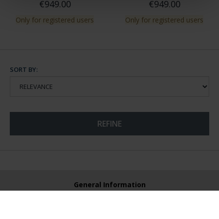
€949.00
€949.00
Only for registered users
Only for registered users
SORT BY:
REFINE
General Information
Contacto
Preguntas Frequentes (FAQs)