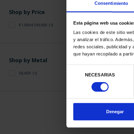
Consentimiento
Shop by Price
Esta página web usa cookie
€1.000-€100.000
(1)
Las cookies de este sitio we
y analizar el tráfico. Ademá
WORLD HERI
redes sociales, publicidad y
FULL
que hayan recopilado a parti
€1,0
Shop by Metal
Selección
SILVER
(1)
NECESARIAS
de
consentimiento
SORT BY:
Denegar