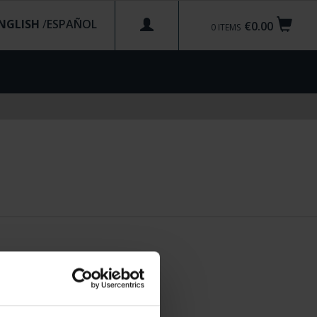
NGLISH
/
€0.00
0
ITEMS