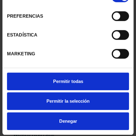
consentimiento
PREFERENCIAS
WORLD HERITAGE
WORLD HERITAGE
CITIES - AVILA
CITIES II - SALAMANCA
ESTADÍSTICA
€73.00
€73.00
MARKETING
Permitir todas
Permitir la selección
Denegar
WORLD HERITAGE