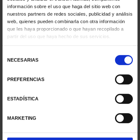
€73.00
€73.00
información sobre el uso que haga del sitio web con
nuestros partners de redes sociales, publicidad y análisis
web, quienes pueden combinarla con otra información
que les haya proporcionado o que hayan recopilado a
partir del uso que haya hecho de sus servicios.
Selección
NECESARIAS
de
consentimiento
PREFERENCIAS
SPANISH CAPITALS -
SPANISH CAPITALS -
ESTADÍSTICA
ALICANTE
MELILLA
€73.00
€73.00
MARKETING