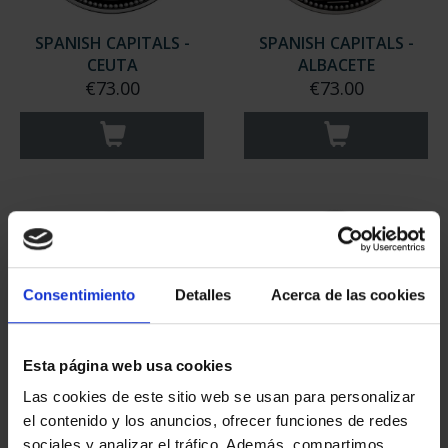
SPANISH CAPITALS -
SPANISH CAPITALS -
CEUTA
ALBACETE
€73.00
€73.00
Consentimiento
Detalles
Acerca de las cookies
Esta página web usa cookies
Las cookies de este sitio web se usan para personalizar
SPANISH CAPITALS -
SPANISH CAPITALS -
el contenido y los anuncios, ofrecer funciones de redes
MARID
PAMPLONA
sociales y analizar el tráfico. Además, compartimos