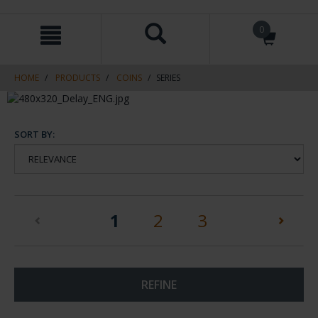
Skip
Skip
0
to
to
content
navigation
menu
HOME
PRODUCTS
COINS
SERIES
SORT BY:
(current)
1
2
3
REFINE