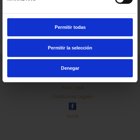
REFINE
Permitir todas
Permitir la selección
General Information
Denegar
Contacto
Preguntas Frequentes (FAQs)
Aviso Legal
Condiciones Legales
Ayuda