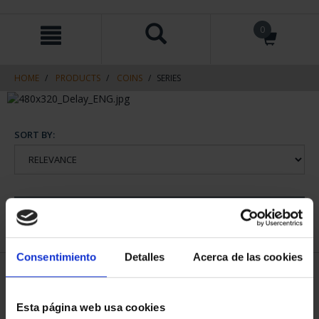
Skip
Skip
0
to
to
content
navigation
menu
HOME
PRODUCTS
COINS
SERIES
SORT BY:
REFINE
Consentimiento
Detalles
Acerca de las cookies
1 Products found
Esta página web usa cookies