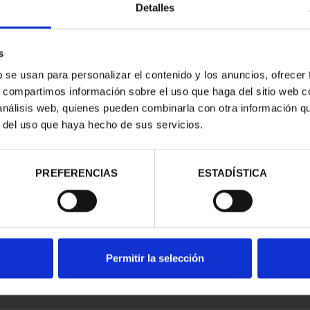
Detalles
s
b se usan para personalizar el contenido y los anuncios, ofrecer
s, compartimos información sobre el uso que haga del sitio web 
TALS - BILBAO
SPANISH CAPITALS -
S
 análisis web, quienes pueden combinarla con otra información q
.00
DONOSTIA
r del uso que haya hecho de sus servicios.
€73.00
PREFERENCIAS
ESTADÍSTICA
Permitir la selección