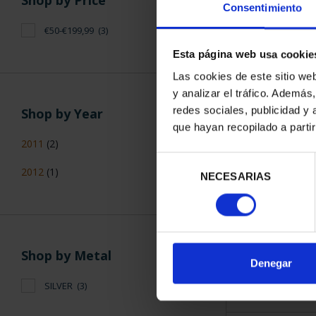
Shop by Price
Consentimiento
€50-€199,99
(3)
Esta página web usa cookie
Las cookies de este sitio we
y analizar el tráfico. Ademá
SPANISH CAPI
redes sociales, publicidad y
Shop by Year
€73
que hayan recopilado a parti
2011
(2)
Selección
2012
(1)
NECESARIAS
de
consentimiento
Shop by Metal
SORT BY:
Denegar
SILVER
(3)