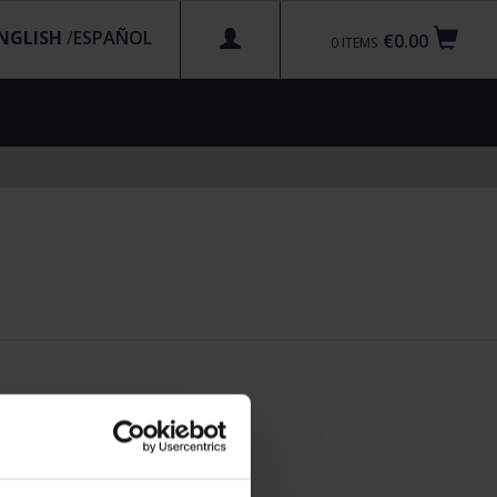
NGLISH
/
€0.00
0
ITEMS