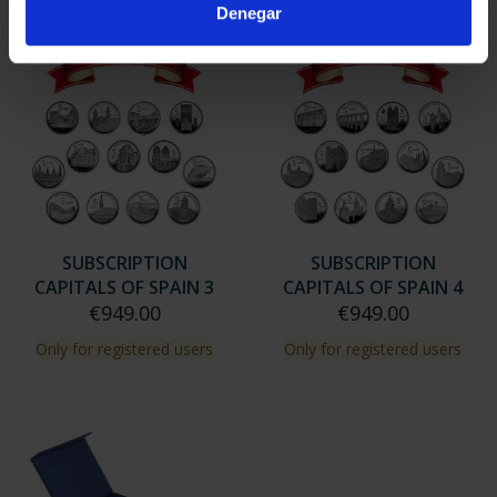
Denegar
SUBSCRIPTION
SUBSCRIPTION
CAPITALS OF SPAIN 3
CAPITALS OF SPAIN 4
€949.00
€949.00
Only for registered users
Only for registered users