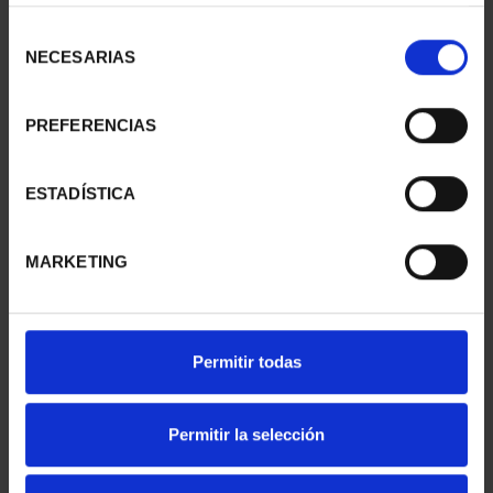
LLEIDA
TARRAGONA
Selección
€73.00
€73.00
NECESARIAS
de
consentimiento
PREFERENCIAS
ESTADÍSTICA
MARKETING
Permitir todas
SUBSCRIPTION
SUBSCRIPTION
CAPITALS OF SPAIN 1
CAPITALS OF SPAIN 2
Permitir la selección
€949.00
€949.00
Only for registered users
Only for registered users