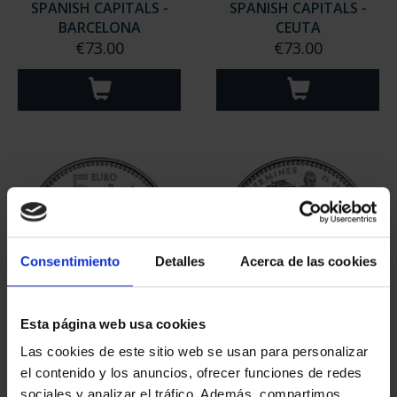
SPANISH CAPITALS -
SPANISH CAPITALS -
BARCELONA
CEUTA
€73.00
€73.00
Consentimiento
Detalles
Acerca de las cookies
Esta página web usa cookies
SPANISH CAPITALS -
SPANISH CAPITALS -
MARID
PAMPLONA
Las cookies de este sitio web se usan para personalizar
€73.00
€73.00
el contenido y los anuncios, ofrecer funciones de redes
sociales y analizar el tráfico. Además, compartimos