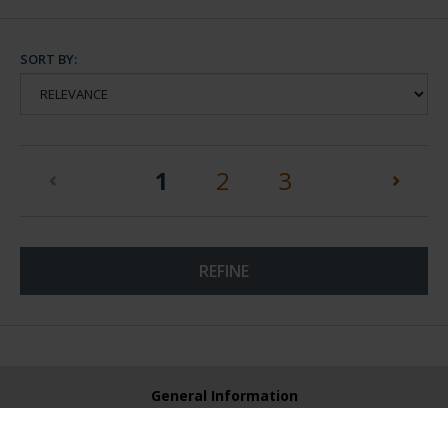
SORT BY:
(current)
1
2
3
REFINE
General Information
Contacto
Preguntas Frequentes (FAQs)