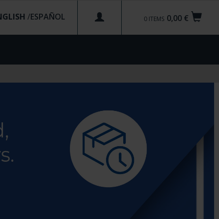
NGLISH
/
0,00 €
0
ITEMS