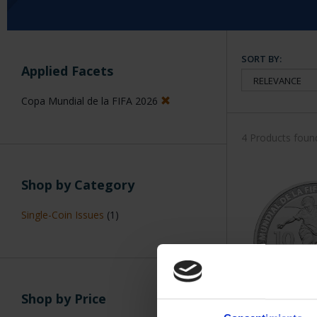
SORT BY:
Applied Facets
Copa Mundial de la FIFA 2026
4 Products foun
Shop by Category
Single-Coin Issues
(1)
Shop by Price