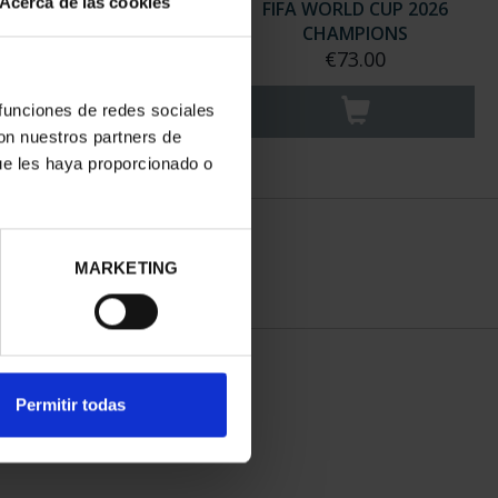
Acerca de las cookies
WORLD CUP - 100 EURO
FIFA WORLD CUP 2026
GOLD COIN
CHAMPIONS
€1,260.00
€73.00
 funciones de redes sociales
con nuestros partners de
ue les haya proporcionado o
MARKETING
Permitir todas