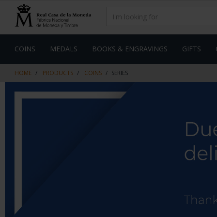
Skip
Skip
to
to
content
navigation
menu
COINS
MEDALS
BOOKS & ENGRAVINGS
GIFTS
HOME
PRODUCTS
COINS
SERIES