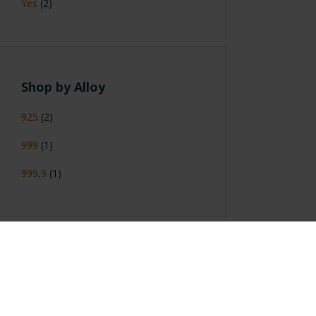
Yes
(2)
Shop by Alloy
925
(2)
999
(1)
999,9
(1)
General Information
Contacto
|
Preguntas Frequentes (FAQs)
|
Aviso Legal
|
Condicio