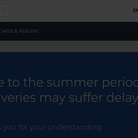
E
CARDS & READERS