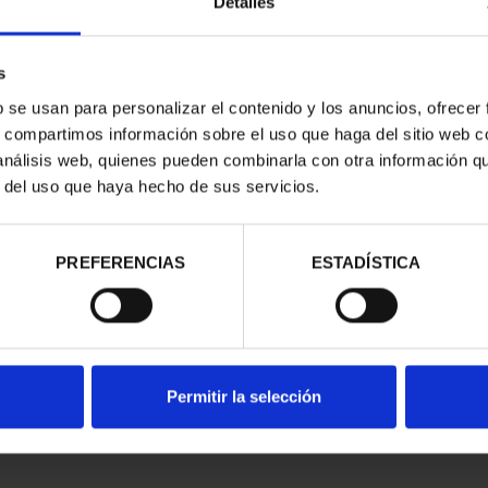
Detalles
 CUP 2026 -
FIFA WORLD CUP - 1 OZ
FIFA 
R COIN
GOLD COIN
5.00
€4,760.00
s
b se usan para personalizar el contenido y los anuncios, ofrecer
s, compartimos información sobre el uso que haga del sitio web 
 análisis web, quienes pueden combinarla con otra información q
r del uso que haya hecho de sus servicios.
PREFERENCIAS
ESTADÍSTICA
Permitir la selección