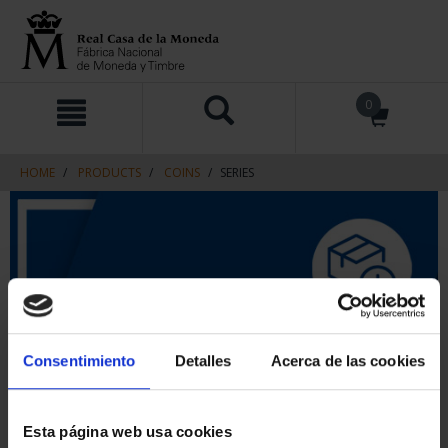
Skip
Skip
0
to
to
content
navigation
menu
HOME
PRODUCTS
COINS
SERIES
Consentimiento
Detalles
Acerca de las cookies
Esta página web usa cookies