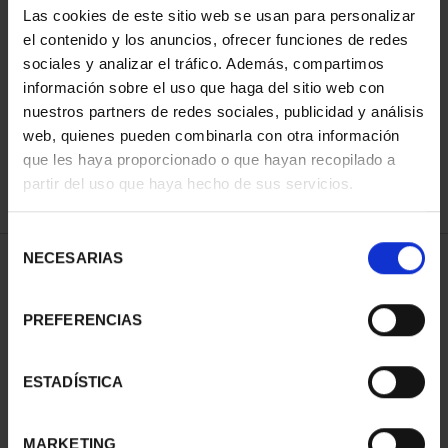
Las cookies de este sitio web se usan para personalizar
el contenido y los anuncios, ofrecer funciones de redes
sociales y analizar el tráfico. Además, compartimos
SORT BY:
información sobre el uso que haga del sitio web con
nuestros partners de redes sociales, publicidad y análisis
web, quienes pueden combinarla con otra información
que les haya proporcionado o que hayan recopilado a
REFINE
partir del uso que haya hecho de sus servicios.
Selección
NECESARIAS
de
1 Products found
consentimiento
PREFERENCIAS
ESTADÍSTICA
MARKETING