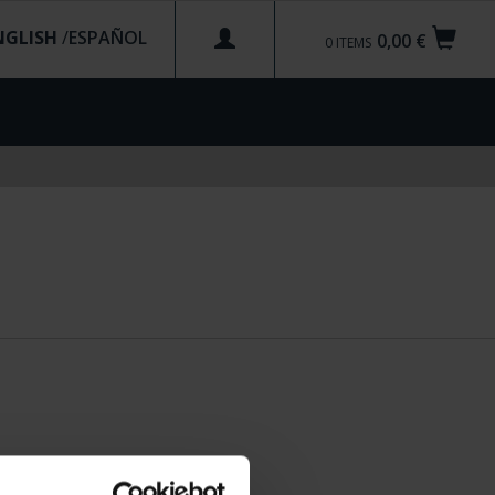
NGLISH
/
0,00 €
0
ITEMS