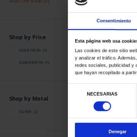
Multi-Coin Issues
(1)
Consentimiento
Shop by Price
Esta página web usa cookie
13TH IBER
€50-€199,99
(1)
Las cookies de este sitio we
SERIES - S
y analizar el tráfico. Ademá
€73
€500-€999,99
(1)
redes sociales, publicidad y
que hayan recopilado a parti
Selección
NECESARIAS
de
Shop by Metal
consentimiento
SILVER
(2)
SORT BY:
Denegar