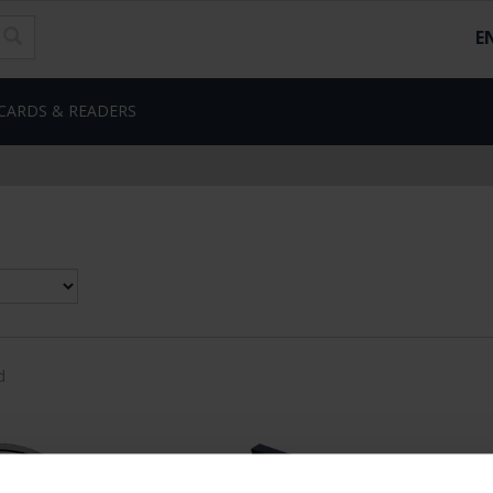
E
CARDS & READERS
d