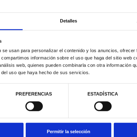
Detalles
s
OAMERICAN
13TH IBERIAN-AMERICAN
b se usan para personalizar el contenido y los anuncios, ofrecer
PANISH COIN
COLLECTION
s, compartimos información sobre el uso que haga del sitio web 
.00
€595.00
 análisis web, quienes pueden combinarla con otra información q
r del uso que haya hecho de sus servicios.
PREFERENCIAS
ESTADÍSTICA
Permitir la selección