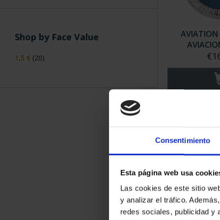
AVIATION
Shop by Face Value
AVIACIO
€1
1,5 €
(20)
Consentimiento
Esta página web usa cookie
Las cookies de este sitio we
y analizar el tráfico. Ademá
AVIATION - 
redes sociales, publicidad y