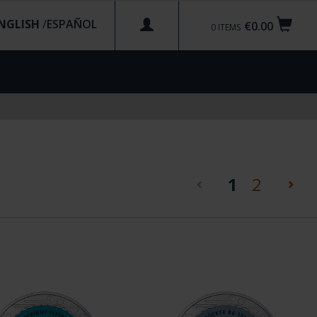
NGLISH
/
€0.00
0
ITEMS
(current)
1
2