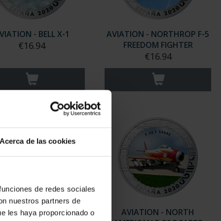
VIATION - BELL X-1
AVIATION - NORTHROP F-5
€16.94
FREEDOM FIGHTER
€16.94
Acerca de las cookies
 funciones de redes sociales
con nuestros partners de
ATION - DORNIER WAL
AVIATION - NORTH
ue les haya proporcionado o