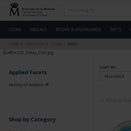
Skip
Skip
to
to
content
navigation
menu
COINS
MEDALS
BOOKS & ENGRAVINGS
GIFTS
HOME
PRODUCTS
COINS
SERIES
SORT BY:
Applied Facets
History of Aviation
23 Products fou
Shop by Category