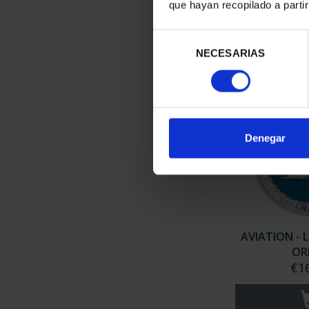
AIR
que hayan recopilado a parti
€1
Selección
NECESARIAS
de
consentimiento
Denegar
AVIATION - 
OR
€1