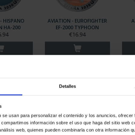
 - HISPANO
AVIATION - EUROFIGHTER
A
N HA-200
EF-2000 TYPHOON
6.94
€16.94
Detalles
s
b se usan para personalizar el contenido y los anuncios, ofrecer
s, compartimos información sobre el uso que haga del sitio web 
GRAF ZEPPELIN
AVIATION - BAC CONCORDE
AVI
 análisis web, quienes pueden combinarla con otra información q