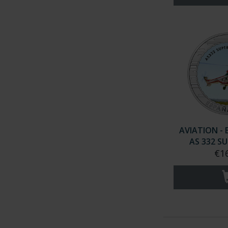
AVIATION -
AS 332 S
€1