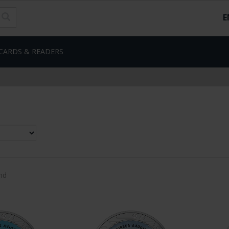
E
CARDS & READERS
nd