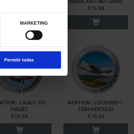
"PLUS ULTRA"
AMERICAN F-86 F SABRE
€16.94
€16.94
MARKETING
Permitir todas
IATION - CASA C-101
AVIATION - LOCKHEED C-
AVIOJET
130H HERCULES
€16.94
€16.94