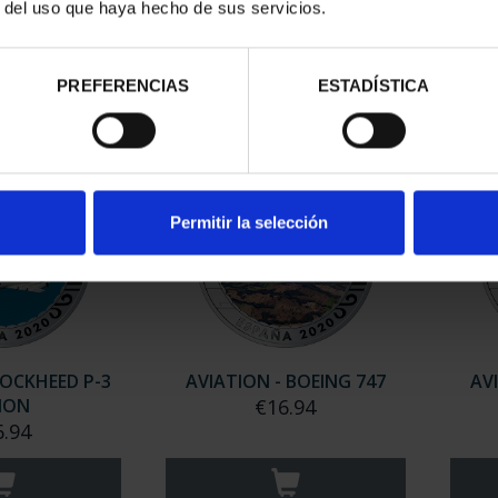
SHIP
€16.94
r del uso que haya hecho de sus servicios.
6.94
PREFERENCIAS
ESTADÍSTICA
Permitir la selección
LOCKHEED P-3
AVIATION - BOEING 747
AV
ION
€16.94
6.94