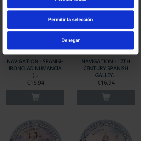
Permitir la selección
Denegar
NAVIGATION - SPANISH
NAVIGATION - 17TH
IRONCLAD NUMANCIA
CENTURY SPANISH
(...
GALLEY...
€16.94
€16.94