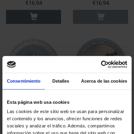
€16.94
€16.94
Consentimiento
Detalles
Acerca de las cookies
NAVIGATION -
NAVIGATION - SPANISH
Esta página web usa cookies
TRAINING SHIP
CRUISER CARLOS V (S...
'ELCANO' (SER...
€16.94
Las cookies de este sitio web se usan para personalizar
€16.94
el contenido y los anuncios, ofrecer funciones de redes
sociales y analizar el tráfico. Además, compartimos
información sobre el uso que haga del sitio web con