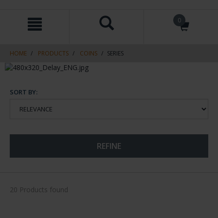
Skip
Skip
0
to
to
content
navigation
menu
HOME
PRODUCTS
COINS
SERIES
SORT BY:
REFINE
20 Products found