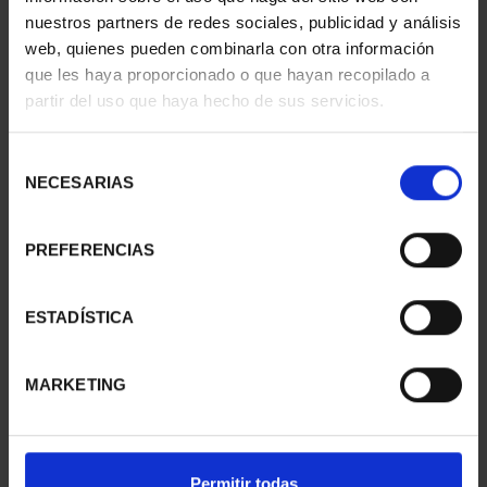
nuestros partners de redes sociales, publicidad y análisis
web, quienes pueden combinarla con otra información
que les haya proporcionado o que hayan recopilado a
partir del uso que haya hecho de sus servicios.
Selección
NECESARIAS
de
consentimiento
PREFERENCIAS
NAVIGATION - NAO
NAVIGATION - 17TH
VICTORIA (SERIES IV)
CENTURY GALLEON
ESTADÍSTICA
€16.94
(SERIE...
€16.94
MARKETING
Permitir todas