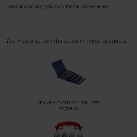
SPANISH
SUBSCRIPTION
SPANISH
CAPITALS - FULL
CAPITALS OF
CAPITALS -
SET
SPAIN 1
SEVILLA
€3,796.00
€949.00
€73.00
SPECIFICATIONS
Information about the Coin
Series
SPANISH CAPITALS