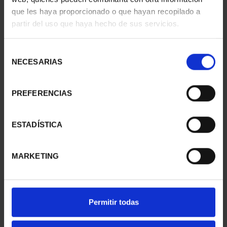
DETAILS
que les haya proporcionado o que hayan recopilado a
partir del uso que haya hecho de sus servicios.
General Information
Contacto
Selección
NECESARIAS
de
Preguntas Frequentes (FAQs)
consentimiento
Aviso Legal
PREFERENCIAS
Condiciones Legales
ESTADÍSTICA
Ayuda
MARKETING
Permitir todas