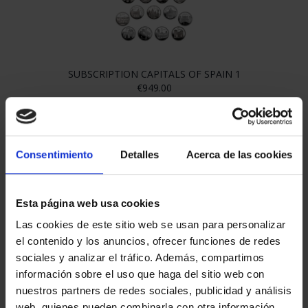
Denomination
4 Reales
Year
2011
Quality
PROOF
Diameter (mm)
33
Face Value (Euro)
5
Alloy (‰)
925
Consentimiento
Detalles
Acerca de las cookies
Metal
Silver
Esta página web usa cookies
Weight (g)
13.5
Las cookies de este sitio web se usan para personalizar
el contenido y los anuncios, ofrecer funciones de redes
Maximum Mintage (units)
15,000
sociales y analizar el tráfico. Además, compartimos
información sobre el uso que haga del sitio web con
nuestros partners de redes sociales, publicidad y análisis
web, quienes pueden combinarla con otra información