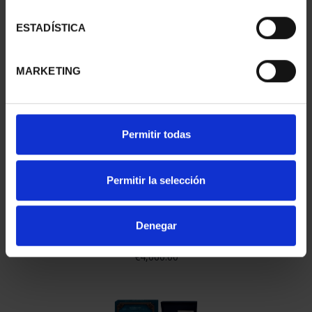
ESTADÍSTICA
MARKETING
250TH USA - 50 EURO SILVER COIN
€610.00
Permitir todas
Permitir la selección
Denegar
250TH USA - FULL COLLECTION
€4,060.00