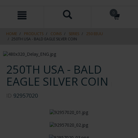
Skip
Skip
0
to
to
content
navigation
menu
HOME
PRODUCTS
COINS
SERIES
250 EEUU
250TH USA - BALD EAGLE SILVER COIN
250TH USA - BALD
EAGLE SILVER COIN
ID
92957020