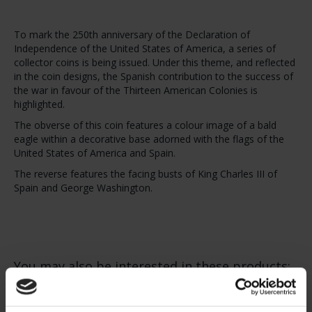
To mark the 250th anniversary of the Declaration of
Independence of the United States of America, a series of
collector coins is being issued. Under this theme, and reflected
in the coin designs, the Spanish contribution to the success of
the war in favour of the Thirteen American Colonies is
highlighted.
The obverse of this coin features a colour image of a bald
eagle within a decorative base adorned with the flags of the
United States of America and Spain.
The reverse features the facing busts of King Charles III of
Spain and George Washington.
You may also be interested in these products: