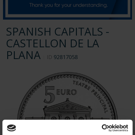
SPANISH CAPITALS -
CASTELLON DE LA
PLANA
ID
92817058