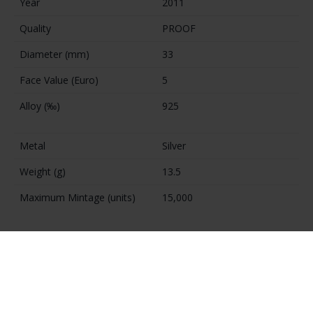
Year
2011
Quality
PROOF
Diameter (mm)
33
Face Value (Euro)
5
Alloy (‰)
925
Metal
Silver
Weight (g)
13.5
Maximum Mintage (units)
15,000
DETAILS