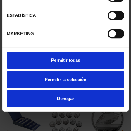
49 In Stock
ESTADÍSTICA
ADD TO CART
MARKETING
Share
Description in progress. Sorry for the inconvenience.
Permitir todas
Permitir la selección
You may also be interested in these products:
Denegar