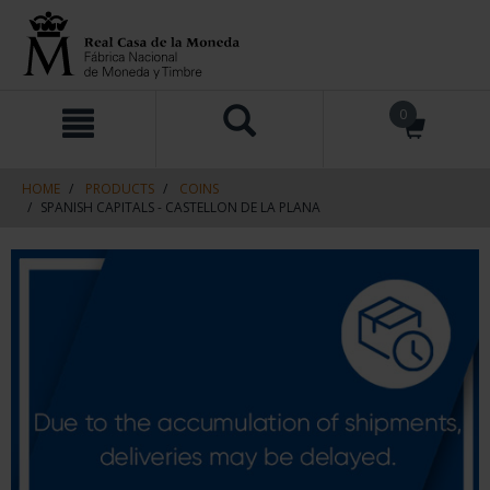
Skip
Skip
0
to
to
content
navigation
menu
HOME
PRODUCTS
COINS
SPANISH CAPITALS - CASTELLON DE LA PLANA