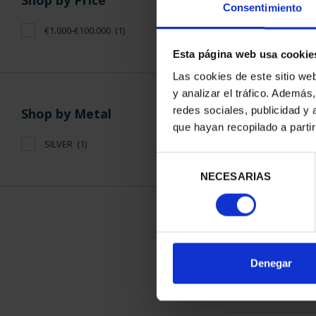
Shop by Price
Consentimiento
€1.000-€100.000
(1)
Esta página web usa cookie
Las cookies de este sitio we
y analizar el tráfico. Ademá
425 ANNIV.
redes sociales, publicidad y
Shop by Metal
(2024) S
que hayan recopilado a parti
€1,0
SILVER
(1)
Selección
NECESARIAS
de
consentimiento
SORT BY:
Denegar