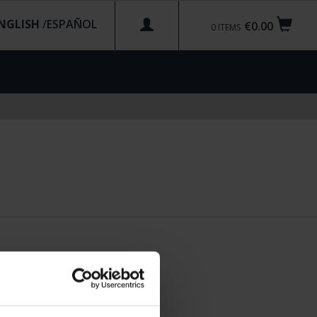
NGLISH
/
€0.00
0
ITEMS