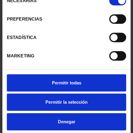
NECESARIAS
de
consentimiento
PREFERENCIAS
PROCLAM. FELIPE VI
425 ANNIV. OF
(2024) FULL SET
VELÁZQUEZ (2024) FULL
€3,080.00
SET
ESTADÍSTICA
€5,349.00
MARKETING
Permitir todas
Permitir la selección
Denegar