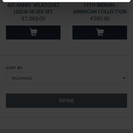
425 ANNIV. VELÁZQUEZ
13TH IBERIAN-
(2024) SILVER SET
AMERICAN COLLECTION
€1,069.00
€595.00
SORT BY:
REFINE